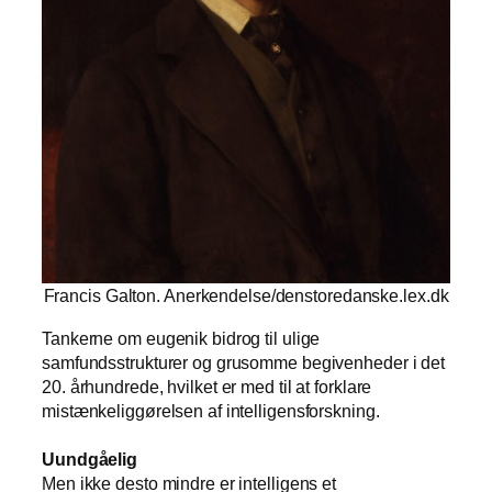
Francis Galton. Anerkendelse/denstoredanske.lex.dk
Tankerne om eugenik bidrog til ulige
samfundsstrukturer og grusomme begivenheder i det
20. århundrede, hvilket er med til at forklare
mistænkeliggørelsen af intelligensforskning.
Uundgåelig
Men ikke desto mindre er intelligens et