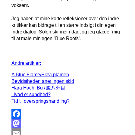
voksent.
Jeg håber, at mine korte refleksioner over den indre
kritikker kan bidrage til en større indsigt i din egen
indre dialog. Solen skinner i dag, og jeg glæder mig
til at male min egen ”Blue Roofs”.
Andre artikler:
A Blue Flame/Plavi plamen
Bevidstheden aner ingen skid
Hara Hachi Bu / 腹八分目
Hvad er sundhed?
Tid til overspringshandling?
F
a
M