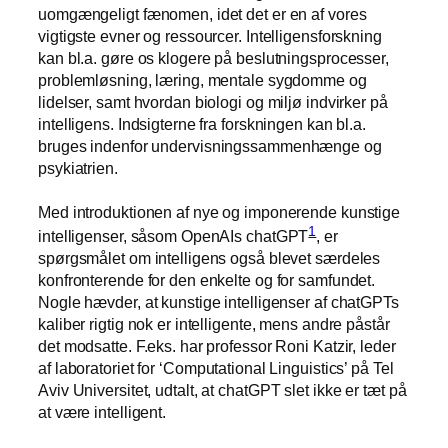
uomgængeligt fænomen, idet det er en af vores
vigtigste evner og ressourcer. Intelligensforskning
kan bl.a. gøre os klogere på beslutningsprocesser,
problemløsning, læring, mentale sygdomme og
lidelser, samt hvordan biologi og miljø indvirker på
intelligens. Indsigterne fra forskningen kan bl.a.
bruges indenfor
undervisningssammenhænge
og
psykiatrien.
Med introduktionen af nye og imponerende kunstige
1
intelligenser, såsom OpenAIs chatGPT
, er
spørgsmålet om intelligens også blevet særdeles
konfronterende for den enkelte og for samfundet.
Nogle hævder, at kunstige intelligenser af chatGPTs
kaliber rigtig nok er intelligente, mens andre påstår
det modsatte. F.eks. har professor Roni Katzir, leder
af laboratoriet for ‘Computational Linguistics’ på Tel
Aviv Universitet,
udtalt
, at chatGPT slet ikke er tæt på
at være intelligent.