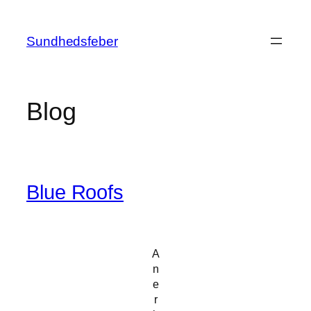
Skip
to
Sundhedsfeber
content
Blog
Blue Roofs
A
n
e
r