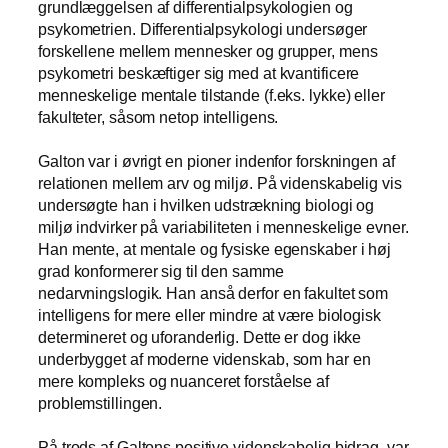
grundlæggelsen af differentialpsykologien og
psykometrien. Differentialpsykologi undersøger
forskellene mellem mennesker og grupper, mens
psykometri beskæftiger sig med at kvantificere
menneskelige mentale tilstande (f.eks. lykke) eller
fakulteter, såsom netop intelligens.
Galton var i øvrigt en pioner indenfor forskningen af
relationen mellem arv og miljø. På videnskabelig vis
undersøgte han i hvilken udstrækning biologi og
miljø indvirker på variabiliteten i menneskelige evner.
Han mente, at mentale og fysiske egenskaber i høj
grad konformerer sig til den samme
nedarvnings
logik
. Han anså derfor en fakultet som
intelligens for mere eller mindre at være biologisk
determineret og uforanderlig. Dette er dog ikke
underbygget af moderne videnskab, som har en
mere kompleks og nuanceret forståelse af
problemstillingen.
På trods af Galtons positive videnskabelig bidrag, var