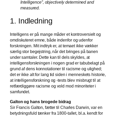
Intelligence”, objectively determined and
measured.
1. Indledning
Intelligens er på mange måder et kontroversielt og
omdiskuteret emne, både indenfor og udenfor
forskningen. Mit indtryk er, at temaet ikke vækker
særlig stor begejstring, når det bringes på banen
under samtaler. Dette kan til dels skyldes, at
intelligensforskningen i nogen grad er tabubelagt på
grund af dens konnotationer til racisme og ulighed;
det er ikke alt for lang tid siden i menneskets historie,
at intelligensforskning og -tests blev misbrugt til at
retfærdiggøre
racisme
og vold mod minoriteter i
samfundet
.
Galton og
hans brogede bidrag
Sir Francis Galton, fætter til Charles Darwin, var en
betydningsfuld tænker fra 1800-tallet, bl.a. kendt for