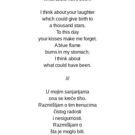
I think about your laughter
which could give birth to
a thousand stars.
To this day
your kisses make me forget.
A blue flame
burns in my stomach.
I think about
what could have been.
///
U mojim sanjarijama
ona se kreće tiho.
Razmišljam o tim trenucima
čistog radosti
i nesigurnosti.
Razmišljam o
šta je moglo biti.