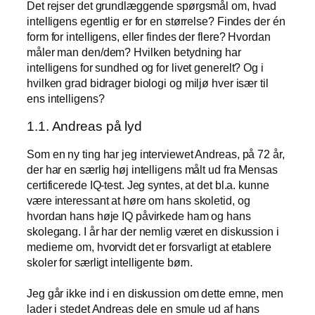
Det rejser det grundlæggende spørgsmål om, hvad
intelligens egentlig er for en størrelse? Findes der én
form for intelligens, eller findes der flere? Hvordan
måler man den/dem? Hvilken betydning har
intelligens for sundhed og for livet generelt? Og i
hvilken grad bidrager biologi og miljø hver især til
ens intelligens?
1.1. Andreas på lyd
Som en ny ting har jeg interviewet Andreas, på 72 år,
der har en særlig høj intelligens målt ud fra Mensas
certificerede IQ-test. Jeg syntes, at det bl.a. kunne
være interessant at høre om hans skoletid, og
hvordan hans høje IQ påvirkede ham og hans
skolegang. I år har der nemlig været en diskussion i
medierne om, hvorvidt det er forsvarligt at etablere
skoler for særligt intelligente børn.
Jeg går ikke ind i en diskussion om dette emne, men
lader i stedet Andreas dele en smule ud af hans