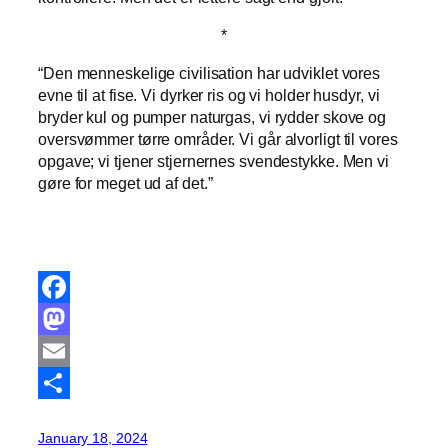
*
“Den menneskelige civilisation har udviklet vores
evne til at fise. Vi dyrker ris og vi holder husdyr, vi
bryder kul og pumper naturgas, vi rydder skove og
oversvømmer tørre områder. Vi går alvorligt til vores
opgave; vi tjener stjernernes svendestykke. Men vi
gøre for meget ud af
det.”
F
a
M
c
a
E
e
s
m
S
January 18, 2024
b
t
a
h