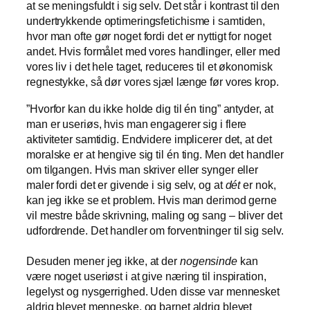
at se meningsfuldt i sig selv. Det står i kontrast til den
undertrykkende optimeringsfetichisme i samtiden,
hvor man ofte gør noget fordi det er nyttigt for noget
andet. Hvis formålet med vores handlinger, eller med
vores liv i det hele taget, reduceres til et økonomisk
regnestykke, så dør vores sjæl længe før vores krop.
”Hvorfor kan du ikke holde dig til én ting” antyder, at
man er useriøs, hvis man engagerer sig i flere
aktiviteter samtidig. Endvidere implicerer det, at det
moralske er at hengive sig til én ting. Men det handler
om tilgangen. Hvis man skriver eller synger eller
maler fordi det er givende i sig selv, og at
dét
er nok,
kan jeg ikke se et problem. Hvis man derimod gerne
vil mestre både skrivning, maling og sang – bliver det
udfordrende. Det handler om forventninger til sig selv.
Desuden mener jeg ikke, at der
nogensinde
kan
være noget useriøst i at give næring til inspiration,
legelyst og nysgerrighed. Uden disse var mennesket
aldrig blevet menneske, og barnet aldrig blevet