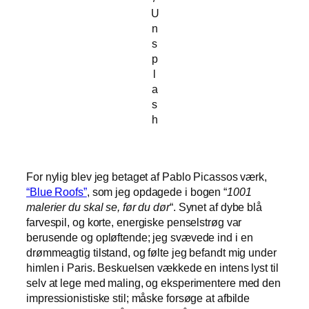
U
n
s
p
l
a
s
h
For nylig blev jeg betaget af Pablo Picassos værk,
“Blue Roofs”
, som jeg opdagede i bogen “
1001
malerier du skal se, før du dør
“. Synet af dybe blå
farvespil, og korte, energiske penselstrøg var
berusende og opløftende; jeg svævede ind i en
drømmeagtig tilstand, og følte jeg befandt mig under
himlen i Paris. Beskuelsen vækkede en intens lyst til
selv at lege med maling, og eksperimentere med den
impressionistiske stil; måske forsøge at afbilde