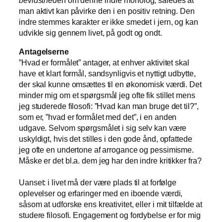
bevidsthed
en om denne indre monolog, således at
man aktivt kan påvirke den i en positiv retning. Den
indre stemmes karakter er ikke smedet i jern, og kan
udvikle sig gennem livet, på godt og ondt.
Antagelserne
”Hvad er formålet” antager, at enhver aktivitet skal
have et klart formål, sandsynligvis et nyttigt udbytte,
der skal kunne omsættes til en økonomisk værdi. Det
minder mig om et spørgsmål jeg ofte fik stillet mens
jeg studerede filosofi: ”Hvad kan man bruge det til?”,
som er, ”hvad er formålet med det”, i en anden
udgave. Selvom spørgsmålet i sig selv kan være
uskyldigt, hvis det stilles i den gode ånd, opfattede
jeg ofte en undertone af arrogance og pessimisme.
Måske er det bl.a. dem jeg har den indre kritikker fra?
Uanset: i livet må der være plads til at forfølge
oplevelser og erfaringer med en iboende værdi,
såsom at udforske ens kreativitet, eller i mit tilfælde at
studere filosofi. Engagement og fordybelse er for mig