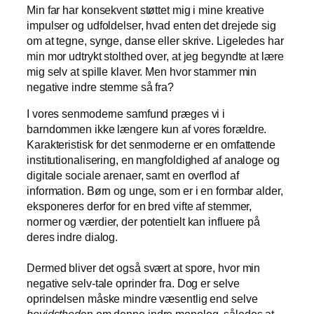
Min far har konsekvent støttet mig i mine kreative
impulser og udfoldelser, hvad enten det drejede sig
om at tegne, synge, danse eller skrive. Ligeledes har
min mor udtrykt stolthed over, at jeg begyndte at lære
mig selv at spille klaver. Men hvor stammer min
negative indre stemme så fra?
I vores senmoderne samfund præges vi i
barndommen ikke længere kun af vores forældre.
Karakteristisk for det senmoderne er en omfattende
institutionalisering, en mangfoldighed af analoge og
digitale sociale arenaer, samt en overflod af
information. Børn og unge, som er i en formbar alder,
eksponeres derfor for en bred vifte af stemmer,
normer og værdier, der potentielt kan influere på
deres indre dialog.
Dermed bliver det også svært at spore, hvor min
negative selv-tale oprinder fra. Dog er selve
oprindelsen måske mindre væsentlig end selve