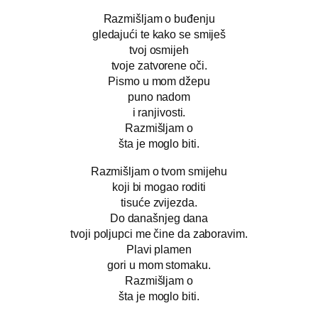
Razmišljam o buđenju
gledajući te kako se smiješ
tvoj osmijeh
tvoje zatvorene oči.
Pismo u mom džepu
puno nadom
i ranjivosti.
Razmišljam o
šta je moglo biti.
Razmišljam o tvom smijehu
koji bi mogao roditi
tisuće zvijezda.
Do današnjeg dana
tvoji poljupci me čine da zaboravim.
Plavi plamen
gori u mom stomaku.
Razmišljam o
šta je moglo biti.