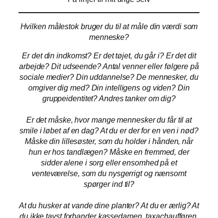
Hvilken målestok bruger du til at måle din værdi som
menneske?
Er det din indkomst? Er det tøjet, du går i? Er det dit
arbejde? Dit udseende? Antal venner eller følgere på
sociale medier? Din uddannelse? De mennesker, du
omgiver dig med? Din intelligens og viden?
Din
gruppeidentitet?
Andres tanker om dig?
Er det måske, hvor mange mennesker du får til at
smile i løbet af en dag? At du er der for en ven i nød?
Måske din lillesøster,
som du holder i hånden, når
hun er hos tandlægen?
Måske en fremmed, der
sidder alene i sorg eller ensomhed på et
venteværelse, som du nysgerrigt og nænsomt
spørger ind til?
At du husker at vande dine planter? At du er ærlig? At
du ikke tavst forbander kassedamen, taxachaufføren,