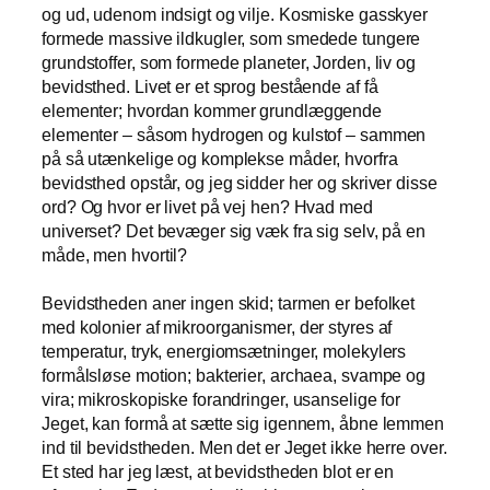
og ud, udenom indsigt og vilje. Kosmiske gasskyer
formede massive ildkugler, som smedede tungere
grundstoffer, som formede planeter, Jorden, liv og
bevidsthed. Livet er et sprog bestående af få
elementer; hvordan kommer grundlæggende
elementer – såsom hydrogen og kulstof – sammen
på så utænkelige og komplekse måder, hvorfra
bevidsthed opstår, og jeg sidder her og skriver disse
ord? Og hvor er livet på vej hen? Hvad med
universet? Det bevæger sig væk fra sig selv, på en
måde, men hvortil?
Bevidstheden aner ingen skid; tarmen er befolket
med kolonier af mikroorganismer, der styres af
temperatur, tryk, energiomsætninger, molekylers
formålsløse motion; bakterier, archaea, svampe og
vira; mikroskopiske forandringer, usanselige for
Jeget, kan formå at sætte sig igennem, åbne lemmen
ind til bevidstheden. Men det er Jeget ikke herre over.
Et sted har jeg læst, at bevidstheden blot er en