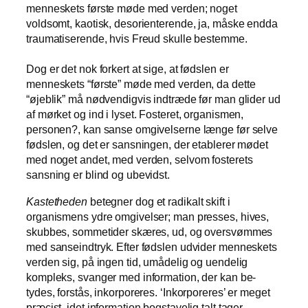
menneskets første møde med verden; noget
voldsomt, kaotisk, desorienterende, ja, måske endda
traumatiserende, hvis Freud skulle bestemme.
Dog er det nok forkert at sige, at fødslen er
menneskets “første” møde med verden, da dette
“øjeblik” må nødvendigvis indtræde før man glider ud
af mørket og ind i lyset. Fosteret, organismen,
personen?, kan sanse omgivelserne længe før selve
fødslen, og det er sansningen, der etablerer mødet
med noget andet, med verden, selvom fosterets
sansning er blind og ubevidst.
Kastetheden
betegner dog et radikalt skift i
organismens ydre omgivelser; man presses, hives,
skubbes, sommetider skæres, ud, og oversvømmes
med sanseindtryk. Efter fødslen udvider menneskets
verden sig, på ingen tid, umådelig og uendelig
kompleks, svanger med information, der kan be-
tydes, forstås, inkorporeres. ‘Inkorporeres’ er meget
præcist, idet information bogstavelig talt tager