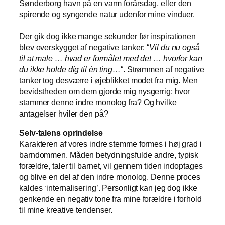
Sønderborg havn på en varm forårsdag, eller den
spirende og syngende natur udenfor mine vinduer.
Der gik dog ikke mange sekunder før inspirationen
blev overskygget af negative tanker: “
Vil du nu også
til at male … hvad er formålet med det … hvorfor kan
du ikke holde dig til én ting…
“. Strømmen af negative
tanker tog desværre i øjeblikket modet fra mig. Men
bevidstheden om dem gjorde mig nysgerrig: hvor
stammer denne indre monolog fra? Og hvilke
antagelser hviler den på?
Selv-talens oprindelse
Karakteren af vores indre stemme formes i høj grad i
barndommen. Måden betydningsfulde andre, typisk
forældre, taler til barnet, vil gennem tiden indoptages
og blive en del af den indre monolog. Denne proces
kaldes ‘internalisering’. Personligt kan jeg dog ikke
genkende en negativ tone fra mine forældre i forhold
til mine kreative tendenser.