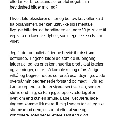
eftertanke. Er det sandt, eller blot noget, min
bevidsthed bilder mig ind?
I hvert fald eksisterer drifter og behov, krav eller kald
fra organismen, der kan udtrykke sig i mentale,
flygtige billeder, og handlinger; en indre Vilje, stiger til
vejrs fra en kosmisk dybde, som Jeget ikke selv har
villet.
Jeg finder outputtet af denne bevidsthedsstrøm
befriende. Tingene falder ud som de nu engang
falder ud, og jeg er et kontinuerligt produkt af kræfter
og virkninger, der er så komplekse og uforståelige,
vilkår og begivenheder, der er så usandsynlige, at de
overgår min begrænsede forstand og magt. Hvis jeg
kan acceptere, at der er størrelser i verden, som er
større end mig, så kan jeg slippe kvælertaget om
livet, om end kun en smule. Lade livet være, lade
tingene komme lidt mere til mig i stedet for, at jeg skal
storme imod dem, desperat efter at vide og
kontrollere. Men det er lettere sagt end gjort.