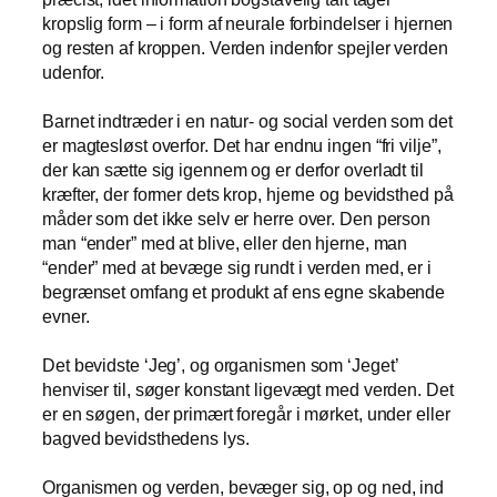
kropslig form – i form af neurale forbindelser i hjernen
og resten af kroppen. Verden indenfor spejler verden
udenfor.
Barnet indtræder i en natur- og social verden som det
er magtesløst overfor. Det har endnu ingen “fri vilje”,
der kan sætte sig igennem og er derfor overladt til
kræfter, der former dets krop, hjerne og bevidsthed på
måder som det ikke selv er herre over. Den person
man “ender” med at blive, eller den hjerne, man
“ender” med at bevæge sig rundt i verden med, er i
begrænset omfang et produkt af ens egne skabende
evner.
Det bevidste ‘Jeg’, og organismen som ‘Jeget’
henviser til, søger konstant ligevægt med verden. Det
er en søgen, der primært foregår i mørket, under eller
bagved bevidsthedens lys.
Organismen og verden, bevæger sig, op og ned, ind