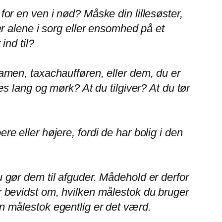
for en ven i nød? Måske din lillesøster,
 alene i sorg eller ensomhed på et
nd til?
damen, taxachaufføren, eller dem, du er
 lang og mørk? At du tilgiver? At du
tør
re eller højere, fordi de har bolig i den
 gør dem til afguder. Mådehold er derfor
u er bevidst om, hvilken målestok du bruger
n målestok egentlig er det værd.