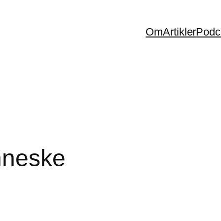
Om
Artikler
Podc
nneske