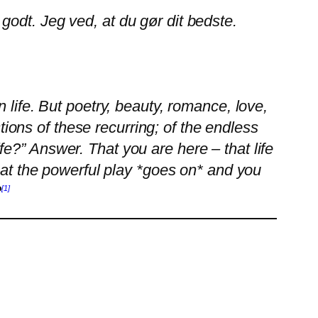
 godt. Jeg ved, at du gør dit bedste.
 life. But poetry, beauty, romance, love,
ions of these recurring; of the endless
ife?” Answer. That you are here – that life
hat the powerful play *goes on* and you
?
[1]