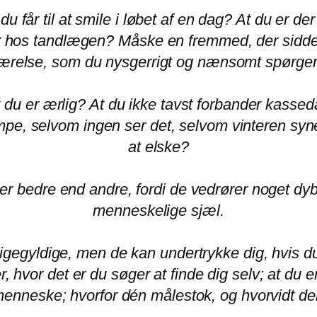
år til at smile i løbet af en dag? At du er der 
er hos tandlægen?
Måske en fremmed, der sidder
ærelse, som du nysgerrigt og nænsomt spørger i
 du er ærlig? At du ikke tavst forbander kasse
e, selvom ingen ser det, selvom vinteren synes
at elske?
er bedre end andre, fordi de vedrører noget dybe
menneskelige sjæl.
igegyldige, men de kan undertrykke dig, hvis du
ver, hvor det er du søger at finde dig selv; at d
enneske; hvorfor dén målestok, og hvorvidt de