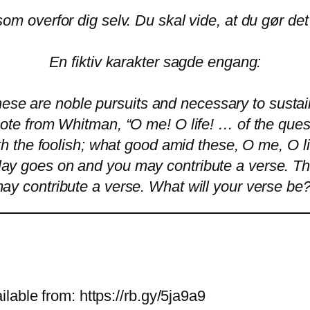
som overfor dig selv. Du skal vide, at du gør det
En fiktiv karakter sagde engang:
ese are noble pursuits and necessary to sustain
uote from Whitman, “O me! O life! … of the quest
 with the foolish; what good amid these, O me, O l
l play goes on and you may contribute a verse. T
ay contribute a verse. What will your verse be
ilable from: https://rb.gy/5ja9a9