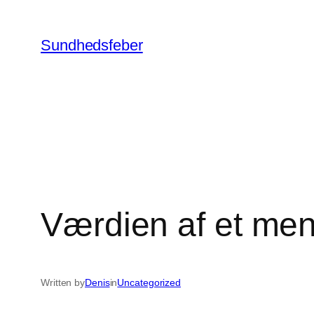
Skip
to
Sundhedsfeber
content
Værdien af et me
Written by
Denis
in
Uncategorized