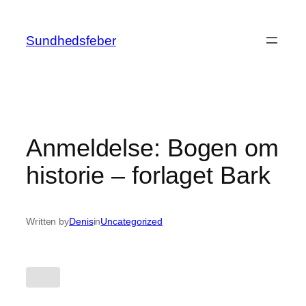
Skip
to
Sundhedsfeber
content
Anmeldelse: Bogen om
historie – forlaget Bark
Written by
Denis
in
Uncategorized