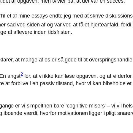
aldet af opgaven, men tvivler på, at det var en succes.
il et af mine essays endte jeg med at skrive diskussions
 sad ved siden af og var ved at få et hjerteanfald, fordi h
e at aflevere inden tidsfristen.
larer, at mange af os er så gode til at overspringshandl
2
. En angst
for, at vi ikke kan løse opgaven, og at vi derfo
re at forblive i en passiv tilstand, hvor vi kan bibeholde et 
e gange er vi simpelthen bare
‘cognitive misers’
– vi vil hel
g iboende værdi, hvorfor motivationen ligger i pligt snare