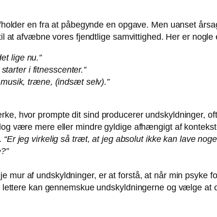
 afholder en fra at påbegynde en opgave. Men uanset årsag
til at afvæbne vores fjendtlige samvittighed. Her er nogle
et lige nu.”
tarter i fitnesscenter.”
le musik, træne, (indsæt selv).”
ke, hvor prompte dit sind producerer undskyldninger, ofte
 dog være mere eller mindre gyldige afhængigt af konteks
.
“Er jeg virkelig så træt, at jeg absolut ikke kan lave noget
e?”
 mur af undskyldninger, er at forstå, at når min psyke for
jeg lettere kan gennemskue undskyldningerne og vælge at