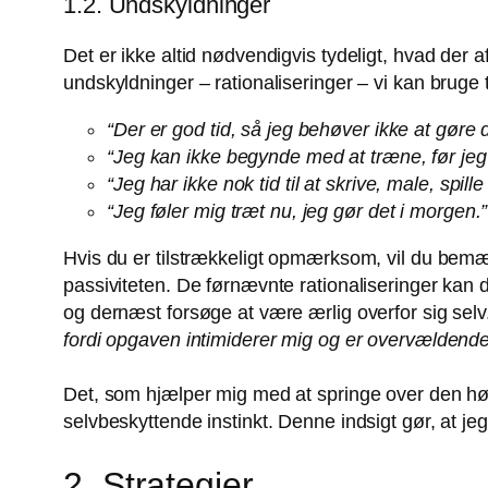
1.2. Undskyldninger
Det er ikke altid nødvendigvis tydeligt, hvad der
undskyldninger – rationaliseringer – vi kan bruge 
“Der er god tid, så jeg behøver ikke at gøre d
“Jeg kan ikke begynde med at træne, før jeg s
“Jeg har ikke nok tid til at skrive, male, spil
“Jeg føler mig træt nu, jeg gør det i morgen.”
Hvis du er tilstrækkeligt opmærksom, vil du bemær
passiviteten. De førnævnte rationaliseringer kan
og dernæst forsøge at være ærlig overfor sig selv
fordi opgaven intimiderer mig og er overvældend
Det, som hjælper mig med at springe over den høje
selvbeskyttende instinkt. Denne indsigt gør, at 
2. Strategier