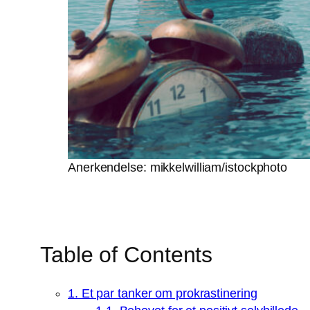
Anerkendelse: mikkelwilliam/istockphoto
Table of Contents
1. Et par tanker om prokrastinering