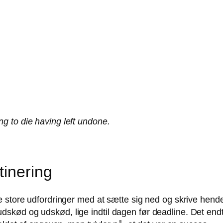
ng to die having left undone.
tinering
e store udfordringer med at sætte sig ned og skrive hend
kød og udskød, lige indtil dagen før deadline. Det endt