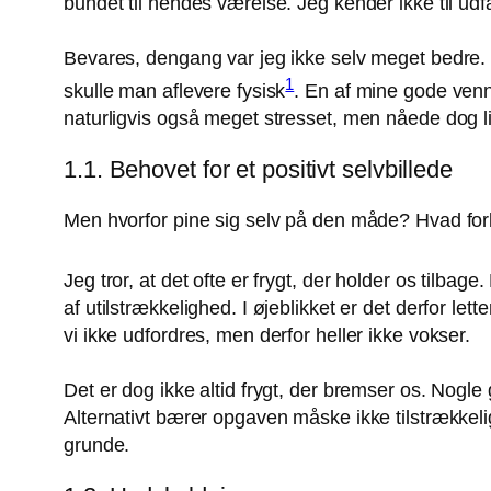
bundet til hendes værelse. Jeg kender ikke til udf
Bevares, dengang var jeg ikke selv meget bedre. T
1
skulle man aflevere fysisk
. En af mine gode venner
naturligvis også meget stresset, men nåede dog lig
1.1. Behovet for et positivt selvbillede
Men hvorfor pine sig selv på den måde? Hvad fork
Jeg tror, at det ofte er frygt, der holder os tilbage
af utilstrækkelighed. I øjeblikket er det derfor lette
vi ikke udfordres, men derfor heller ikke vokser.
Det er dog ikke altid frygt, der bremser os. Nogl
Alternativt bærer opgaven måske ikke tilstrækkeli
grunde.