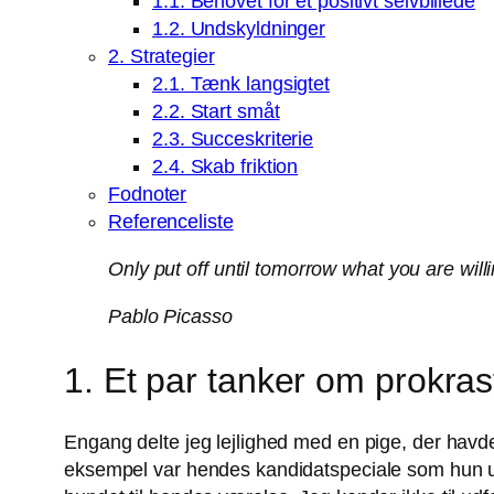
1.1. Behovet for et positivt selvbillede
1.2. Undskyldninger
2. Strategier
2.1. Tænk langsigtet
2.2. Start småt
2.3. Succeskriterie
2.4. Skab friktion
Fodnoter
Referenceliste
Only put off until tomorrow what you are willi
Pablo Picasso
1. Et par tanker om prokras
Engang delte jeg lejlighed med en pige, der havd
eksempel var hendes kandidatspeciale som hun uds